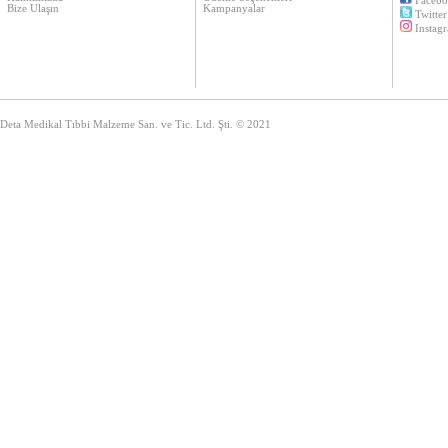
Faceb
Bize Ulaşın
Kampanyalar
Twitter
Instag
Deta Medikal Tıbbi Malzeme San. ve Tic. Ltd. Şti. © 2021