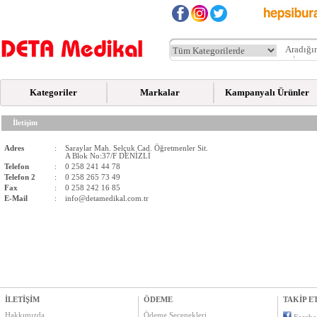
Kategoriler
Markalar
Kampanyalı Ürünler
İletişim
Adres
:
Saraylar Mah. Selçuk Cad. Öğretmenler Sit.
A Blok No:37/F DENİZLİ
Telefon
:
0 258 241 44 78
Telefon 2
:
0 258 265 73 49
Fax
:
0 258 242 16 85
E-Mail
:
info@detamedikal.com.tr
İLETİŞİM
ÖDEME
TAKİP E
Hakkımızda
Ödeme Seçenekleri