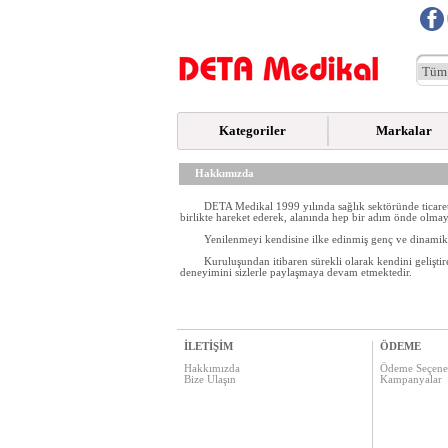
Kategoriler
Markalar
Hakkımızda
DETA Medikal 1999 yılında sağlık sektöründe ticaret
birlikte hareket ederek, alanında hep bir adım önde olmayı
Yenilenmeyi kendisine ilke edinmiş genç ve dinamik k
Kuruluşundan itibaren sürekli olarak kendini gelişt
deneyimini sizlerle paylaşmaya devam etmektedir.
İLETİŞİM
ÖDEME
Hakkımızda
Ödeme Seçene
Bize Ulaşın
Kampanyalar