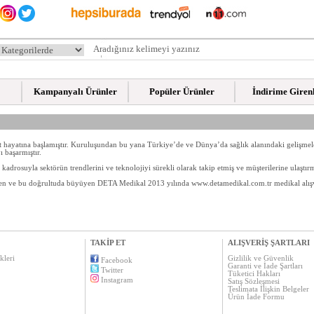
Kampanyalı Ürünler
Popüler Ürünler
İndirime Giren
 hayatına başlamıştır. Kuruluşundan bu yana Türkiye’de ve Dünya’da sağlık alanındaki gelişmele
 başarmıştır.
adrosuyla sektörün trendlerini ve teknolojiyi sürekli olarak takip etmiş ve müşterilerine ulaştı
iren ve bu doğrultuda büyüyen DETA Medikal 2013 yılında www.detamedikal.com.tr medikal alışver
TAKİP ET
ALIŞVERİŞ ŞARTLARI
kleri
Gizlilik ve Güvenlik
Facebook
Garanti ve İade Şartları
Twitter
Tüketici Hakları
Instagram
Satış Sözleşmesi
Teslimata İlişkin Belgeler
Ürün İade Formu