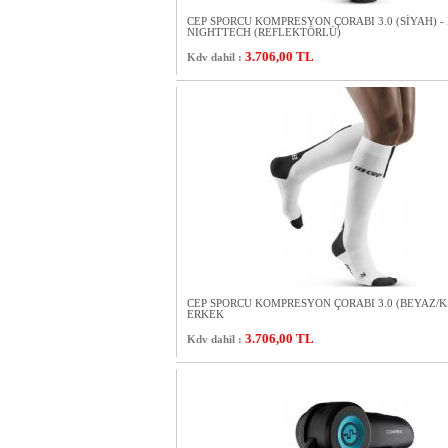
CEP SPORCU KOMPRESYON ÇORABI 3.0 (SİYAH) - 
NIGHTTECH (REFLEKTÖRLÜ)
3.706,00
TL
Kdv dahil :
CEP SPORCU KOMPRESYON ÇORABI 3.0 (BEYAZ/K.
ERKEK
3.706,00
TL
Kdv dahil :