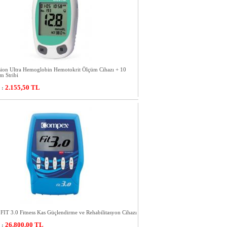
ion Ultra Hemoglobin Hemotokrit Ölçüm Cihazı + 10
m Stribi
2.155,50
TL
 :
T 3.0 Fitness Kas Güçlendirme ve Rehabilitasyon Cihazı
26.800,00
TL
 :