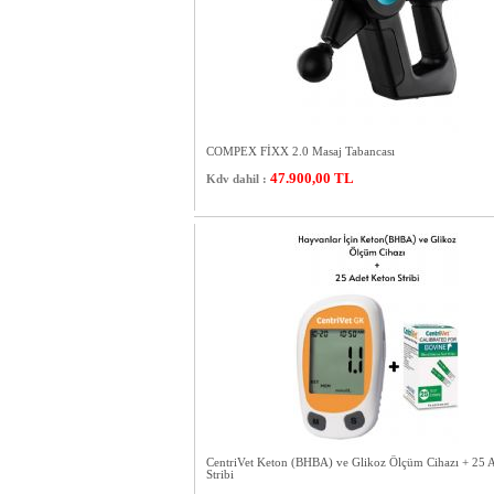
COMPEX FİXX 2.0 Masaj Tabancası
47.900,00
TL
Kdv dahil :
CentriVet Keton (BHBA) ve Glikoz Ölçüm Cihazı + 25 
Stribi