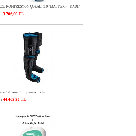
RCU KOMPRESYON ÇORABI 3.0 (MAVİ/GRİ) - KADIN
3.706,00
TL
 :
yre Kablosuz Kompresyon Botu
44.403,30
TL
 :