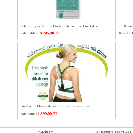
Cefar Compex Peristim Pro İnkontinans Tens Ems Cihazı
Chattanoo
50.295,00
TL
Kdv dahil :
Kdv dahil
BackTone - Elektronik Sensörlü Dik Duruş Korsesi
1.399,00
TL
Kdv dahil :
TAKİP ET
ALIŞVERİŞ ŞARTLARI