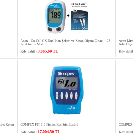
Acon - On Call GK Dual Kan Şekeri ve Keton Ölçüm Cihazı + 25
Acon Miss
Adet Keton Stribi
Adet Ölçü
3.065,60
TL
Kdv dahil :
Kdv dahil
Adet Keton
COMPEX FIT 1.0 Fitness Kas Stimülatörü
COMPEX FI
17.004,50
TL
Kdv dahil :
Kdv dahil