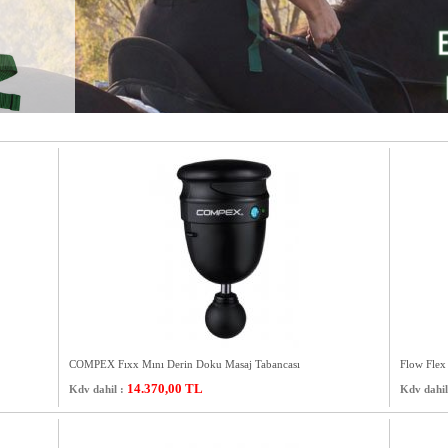
COMPEX Fıxx Mını Derin Doku Masaj Tabancası
Flow Flex 
14.370,00
TL
Kdv dahil :
Kdv dahil