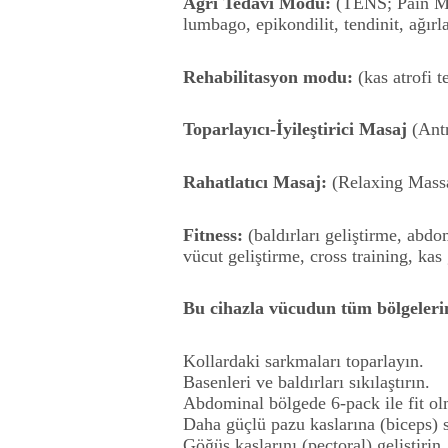
Ağrı Tedavi Modu:
(TENS; Pain Man
lumbago, epikondilit, tendinit, ağı
Rehabilitasyon modu:
(kas atrofi 
Toparlayıcı-İyileştirici Masaj
(Antr
Rahatlatıcı Masaj:
(Relaxing Mass
Fitness:
(baldırları geliştirme, abdo
vücut geliştirme, cross training, kas
Bu cihazla vücudun tüm bölgelerind
Kollardaki sarkmaları toparlayın.
Basenleri ve baldırları sıkılaştırın.
Abdominal bölgede 6-pack ile fit ol
Daha güçlü pazu kaslarına (biceps) s
Göğüs kaslarını (pectoral) geliştirin.