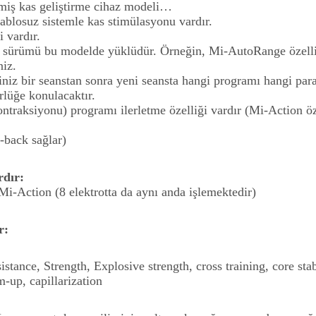
miş kas geliştirme cihaz modeli…
ablosuz sistemle kas stimülasyonu vardır.
 vardır.
iş sürümü bu modelde yüklüdür. Örneğin, Mi-AutoRange özelli
niz.
ğiniz bir seanstan sonra yeni seansta hangi programı hangi par
rlüğe konulacaktır.
ontraksiyonu) programı ilerletme özelliği vardır (Mi-Action öz
-back sağlar)
rdır:
-Action (8 elektrotta da aynı anda işlemektedir)
r:
tance, Strength, Explosive strength, cross training, core stab
-up, capillarization