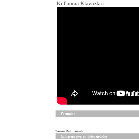
Kullanma Klavuzları
Yorumlar
Yorum Bulunamadı..
Bu kategoriye ait diğer ürünler