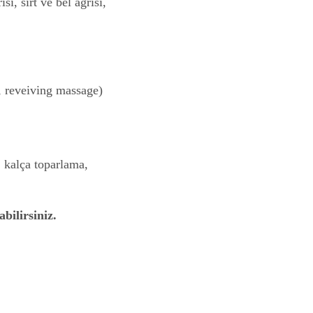
, sırt ve bel ağrısı,
j, reveiving massage)
, kalça toparlama,
bilirsiniz.