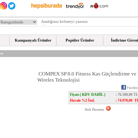
Kampanyalı Ürünler
Popüler Ürünler
İndirime Giren
ri
COMPEX SP 8.0 Fitness Kas Güçlendirme ve R
Wireles Teknolojisi
Fiyatı ( KDV DAHİL )
: 76.500,00 T
Havale %2 İnd.
:
74.970,00
T
Stok Durumu