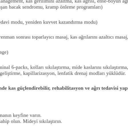
agement, kas gerilimini azaltma, kas ağrısı, ense-boyun ağrısı
rlaşan bacak sendromu, kramp önleme programları)
tedavi modu, yeniden kuvvet kazandırma modu)
enman sonrası toparlayıcı masaj, kas ağrılarını azaltıcı masa
age)
minal 6-packs, kolları sıkılaştırma, mide kaslarını sıkılaştırma
 geliştirme, kapillarizasyon, lenfatik drenaj modları yüklüdür.
e kas güçlendirebilir, rehabilitasyon ve ağrı tedavisi yapa
manın keyfine varın.
ahip olun. Mideyi sıkılaştırın.