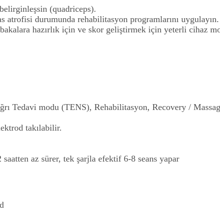
belirginleşsin (quadriceps).
as atrofisi durumunda rehabilitasyon programlarını uygulayın.
kalara hazırlık için ve skor geliştirmek için yeterli cihaz mo
ğrı Tedavi modu (TENS), Rehabilitasyon, Recovery / Massag
ktrod takılabilir.
2 saatten az sürer, tek şarjla efektif 6-8 seans yapar
od