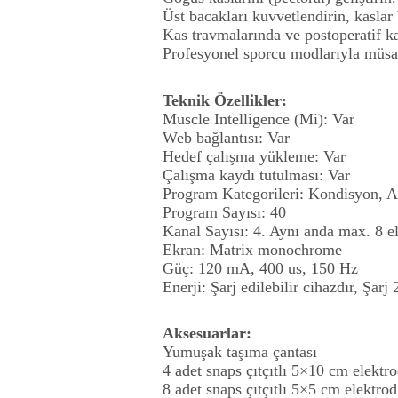
Üst bacakları kuvvetlendirin, kaslar 
Kas travmalarında ve postoperatif k
Profesyonel sporcu modlarıyla müsaba
Teknik Özellikler:
Muscle Intelligence (Mi): Var
Web bağlantısı: Var
Hedef çalışma yükleme: Var
Çalışma kaydı tutulması: Var
Program Kategorileri: Kondisyon, A
Program Sayısı: 40
Kanal Sayısı: 4. Aynı anda max. 8 ele
Ekran: Matrix monochrome
Güç: 120 mA, 400 us, 150 Hz
Enerji: Şarj edilebilir cihazdır, Şarj 
Aksesuarlar:
Yumuşak taşıma çantası
4 adet snaps çıtçıtlı 5×10 cm elektr
8 adet snaps çıtçıtlı 5×5 cm elektrod