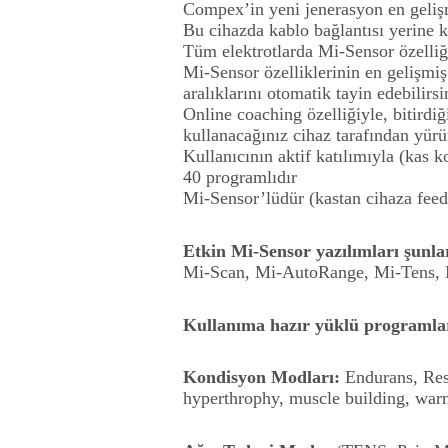
Compex’in yeni jenerasyon en geliş
Bu cihazda kablo bağlantısı yerine k
Tüm elektrotlarda Mi-Sensor özelliği
Mi-Sensor özelliklerinin en gelişm
aralıklarını otomatik tayin edebilirsi
Online coaching özelliğiyle, bitirdi
kullanacağınız cihaz tarafından yürü
Kullanıcının aktif katılımıyla (kas k
40 programlıdır
Mi-Sensor’lüdür (kastan cihaza feed
Etkin Mi-Sensor yazılımları şunla
Mi-Scan, Mi-AutoRange, Mi-Tens, Mi
Kullanıma hazır yüklü programla
Kondisyon Modları:
Endurans, Resis
hyperthrophy, muscle building, warm