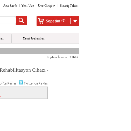
Ana Sayfa
|
Yeni Üye
|
Üye Girişi
|
Sipariş Takibi
(0)
ler
Yeni Gelenler
Toplam İzleme :
21667
ehabilitasyon Cihazı -
L
L